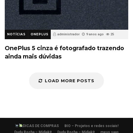
NOTÍCIAS
ONEPLUS
administrador
9 anos ago
25
OnePlus 5 cinza é fotografado trazendo
ainda mais dúvidas
LOAD MORE POSTS
DICAS DE COMPRAS
BIO – Projetos e redes sociais!
Dudu Rocha – Mídiakit
Dudu Rocha – Mídiakit
meus saas