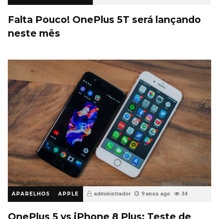
Falta Pouco! OnePlus 5T será lançando
neste mês
APARELHOS
APPLE
administrador
9 anos ago
34
OnePlus 5 vs iPhone 8 Plus: Teste de