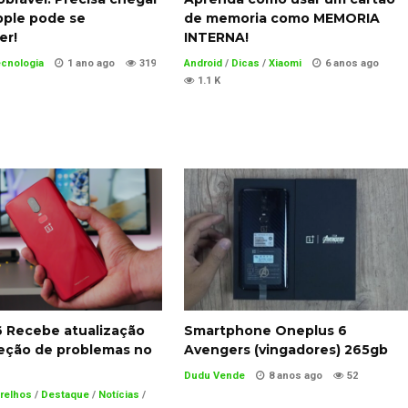
pple pode se
de memoria como MEMORIA
er!
INTERNA!
ecnologia
1 ano ago
319
Android
/
Dicas
/
Xiaomi
6 anos ago
1.1 K
 Recebe atualização
Smartphone Oneplus 6
reção de problemas no
Avengers (vingadores) 265gb
Dudu Vende
8 anos ago
52
relhos
/
Destaque
/
Notícias
/