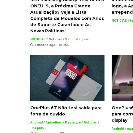
ONEUI 9, a Próxima Grande
logo, a A
Atualização? Veja a Lista
arrepend
Completa de Modelos com Anos
NOTICIAS
/
t
de Suporte Garantido e As
Novas Políticas!
NOTICIAS
/
Notícias
/
Sem categoria
3 meses ago
255
OnePlus 6T Não terá saída para
OnePlus6
fone de ouvido
para cor
display
Android
/
Aparelhos
/
Destaque
/
Notícias
/
Oneplus
Android
/
Apa