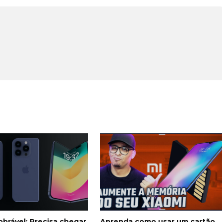
brável: Precisa chegar
Aprenda como usar um cartão