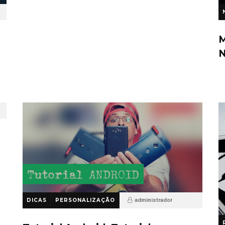
M
N
DICAS
PERSONALIZAÇÃO
administrador
10 anos ago
49