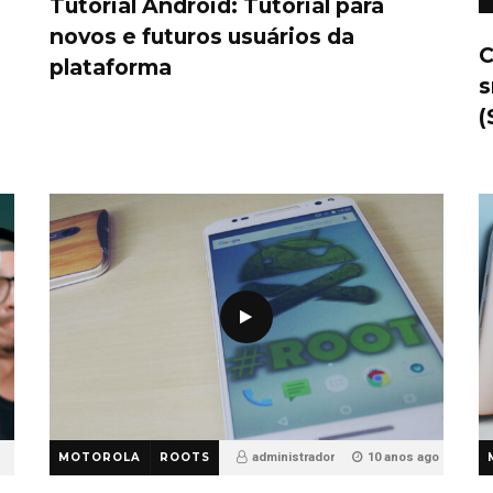
Tutorial Android: Tutorial para
novos e futuros usuários da
C
plataforma
s
(
MOTOROLA
ROOTS
administrador
10 anos ago
35