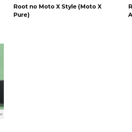
Root no Moto X Style (Moto X
R
Pure)
A
go