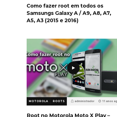
Como fazer root em todos os
Samsungs Galaxy A / A9, A8, A7,
A5, A3 (2015 e 2016)
MOTOROLA
ROOTS
administrador
11 anos a
59
Root no Motorola Moto X Play –