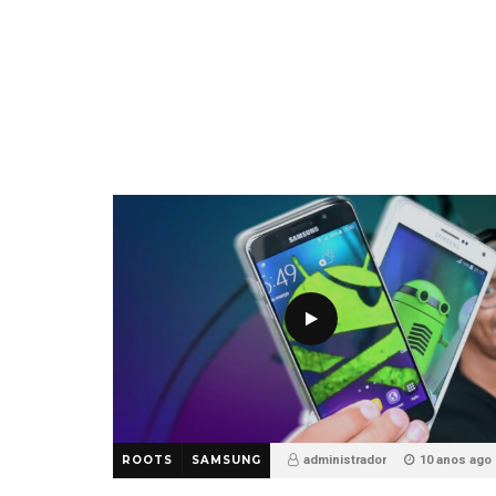
ROOTS
SAMSUNG
administrador
10 anos ago
227