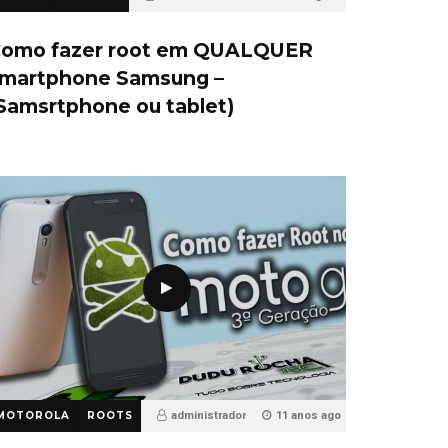
515
omo fazer root em QUALQUER
martphone Samsung –
Samsrtphone ou tablet)
MOTOROLA
ROOTS
administrador
11 anos ago
117