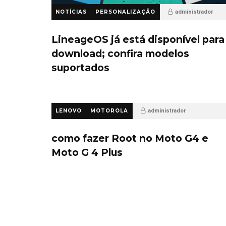
NOTÍCIAS
PERSONALIZAÇÃO
administrador
10 anos ago
46
LineageOS já está disponível para
download; confira modelos
suportados
LENOVO
MOTOROLA
administrador
10 anos ago
140
como fazer Root no Moto G4 e
Moto G 4 Plus