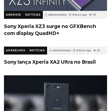
ANDROID
NOTÍCIAS
administrador
8 anos ago
34
Sony Xperia XZ3 surge no GFXBench
com display QuadHD+
APARELHOS
NOTÍCIAS
administrador
8 anos ago
36
Sony lança Xperia XA2 Ultra no Brasil