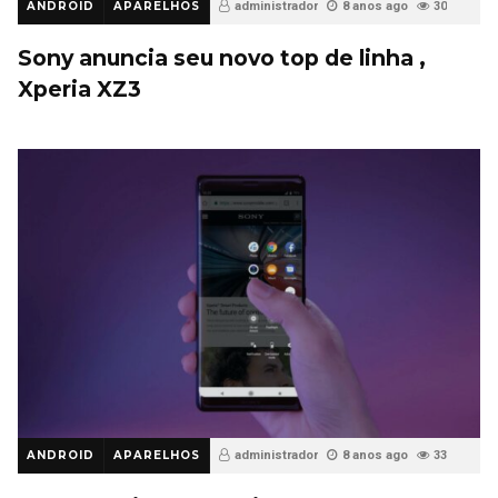
ANDROID
APARELHOS
administrador
8 anos ago
30
Sony anuncia seu novo top de linha ,
Xperia XZ3
ANDROID
APARELHOS
administrador
8 anos ago
33