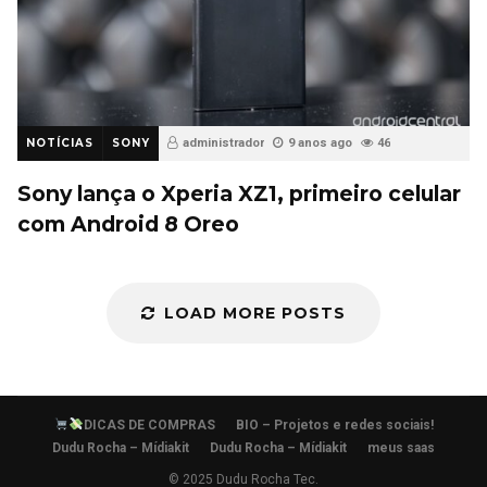
NOTÍCIAS
SONY
administrador
9 anos ago
46
Sony lança o Xperia XZ1, primeiro celular
com Android 8 Oreo
LOAD MORE POSTS
DICAS DE COMPRAS
BIO – Projetos e redes sociais!
Dudu Rocha – Mídiakit
Dudu Rocha – Mídiakit
meus saas
© 2025 Dudu Rocha Tec.