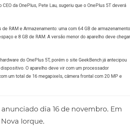
 o CEO da OnePlus, Pete Lau, sugeriu que o OnePlus 5T deverá
es de RAM e Armazenamento: uma com 64 GB de armazenament
 espaço e 8 GB de RAM. A versão menor do aparelho deve chega
o hardware do OnePlus 5T, porém o site GeekBench já antecipou
 dispositivo. O aparelho deve vir com um processador
om um total de 16 megapixels, câmera frontal com 20 MP e
r anunciado dia 16 de novembro. Em
 Nova Iorque.