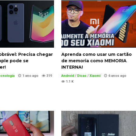
brável: Precisa chegar
Aprenda como usar um cartão
pple pode se
de memoria como MEMORIA
er!
INTERNA!
ecnologia
1 ano ago
319
Android
/
Dicas
/
Xiaomi
6 anos ago
1.1 K