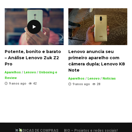
Potente, bonito e barato
Lenovo anuncia seu
– Análise Lenovo Zuk Z2
primeiro aparelho com
Pro
câmera dupla; Lenovo K8
Note
Aparelhos
/
Lenovo
/
Unboxing e
Review
Aparelhos
/
Lenovo
/
Notícias
9 anos ago
42
9 anos ago
28
DICAS DE COMPRAS
BIO – Projetos e redes sociais!