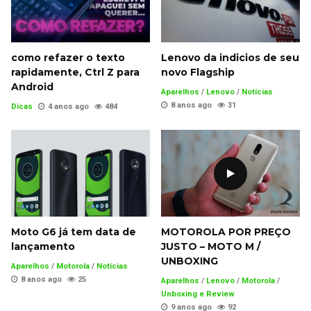
como refazer o texto
Lenovo da indicios de seu
rapidamente, Ctrl Z para
novo Flagship
Android
Aparelhos
/
Lenovo
/
Notícias
8 anos ago
31
Dicas
4 anos ago
484
Moto G6 já tem data de
MOTOROLA POR PREÇO
lançamento
JUSTO – MOTO M /
UNBOXING
Aparelhos
/
Motorola
/
Notícias
8 anos ago
25
Aparelhos
/
Lenovo
/
Motorola
/
Unboxing e Review
9 anos ago
92