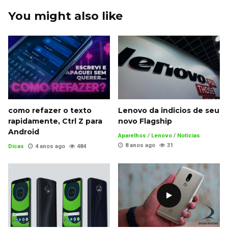
You might also like
como refazer o texto
Lenovo da indicios de seu
rapidamente, Ctrl Z para
novo Flagship
Android
Aparelhos
/
Lenovo
/
Notícias
8 anos ago
31
Dicas
4 anos ago
484