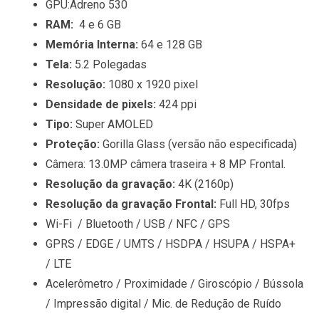
GPU:Adreno 530
RAM:
4 e 6 GB
Memória Interna:
64 e 128 GB
Tela:
5.2 Polegadas
Resolução:
1080 x 1920 pixel
Densidade de pixels:
424 ppi
Tipo:
Super AMOLED
Proteção:
Gorilla Glass (versão não especificada)
Câmera:
13.0MP câmera traseira + 8 MP Frontal.
Resolução da gravação:
4K (2160p)
Resolução da gravação Frontal:
Full HD, 30fps
Wi-Fi / Bluetooth / USB / NFC / GPS
GPRS / EDGE / UMTS / HSDPA / HSUPA / HSPA+
/ LTE
Acelerômetro / Proximidade / Giroscópio / Bússola
/ Impressão digital / Mic. de Redução de Ruído