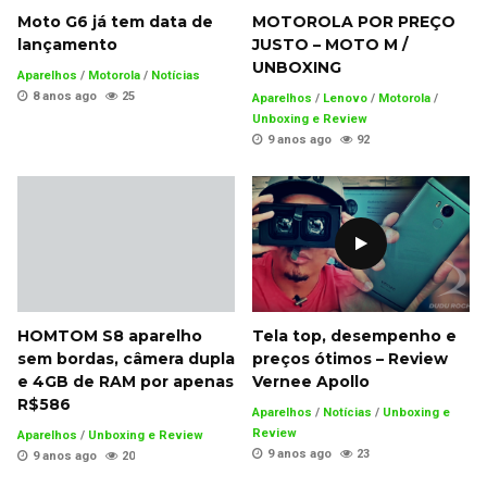
Moto G6 já tem data de
MOTOROLA POR PREÇO
lançamento
JUSTO – MOTO M /
UNBOXING
Aparelhos
/
Motorola
/
Notícias
8 anos ago
25
Aparelhos
/
Lenovo
/
Motorola
/
Unboxing e Review
9 anos ago
92
Tela top, desempenho e
HOMTOM S8 aparelho
preços ótimos – Review
sem bordas, câmera dupla
Vernee Apollo
e 4GB de RAM por apenas
R$586
Aparelhos
/
Notícias
/
Unboxing e
Review
Aparelhos
/
Unboxing e Review
9 anos ago
23
9 anos ago
20