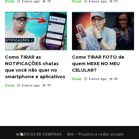
Dicas
4 anos ago
79
Dicas
4 anos ago
97
Como TIRAR as
Como TIRAR FOTO de
NOTIFICAÇÕES chatas
quem MEXE NO MEU
que você não quer no
CELULAR?
smartphone e aplicativos
Dicas
4 anos ago
43
Dicas
4 anos ago
73
DICAS DE COMPRAS
BIO – Projetos e redes sociais!