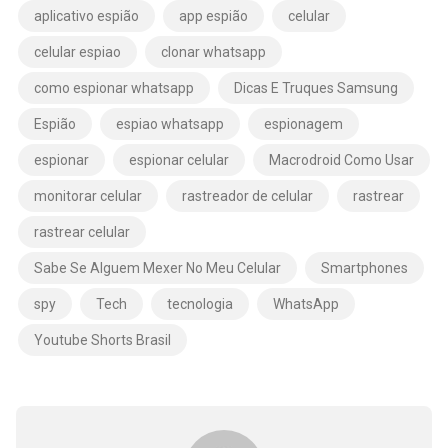
aplicativo espião
app espião
celular
celular espiao
clonar whatsapp
como espionar whatsapp
Dicas E Truques Samsung
Espião
espiao whatsapp
espionagem
espionar
espionar celular
Macrodroid Como Usar
monitorar celular
rastreador de celular
rastrear
rastrear celular
Sabe Se Alguem Mexer No Meu Celular
Smartphones
spy
Tech
tecnologia
WhatsApp
Youtube Shorts Brasil