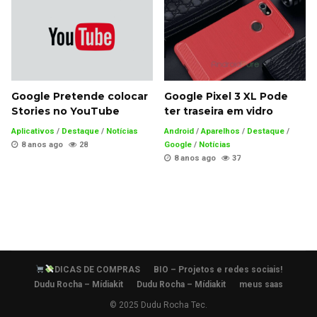
Google Pretende colocar
Google Pixel 3 XL Pode
Stories no YouTube
ter traseira em vidro
Aplicativos
/
Destaque
/
Notícias
Android
/
Aparelhos
/
Destaque
/
8 anos ago
28
Google
/
Notícias
8 anos ago
37
DICAS DE COMPRAS
BIO – Projetos e redes sociais!
Dudu Rocha – Mídiakit
Dudu Rocha – Mídiakit
meus saas
© 2025 Dudu Rocha Tec.