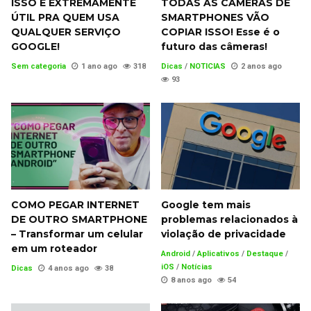
ISSO É EXTREMAMENTE
TODAS AS CÂMERAS DE
ÚTIL PRA QUEM USA
SMARTPHONES VÃO
QUALQUER SERVIÇO
COPIAR ISSO! Esse é o
GOOGLE!
futuro das câmeras!
Sem categoria
1 ano ago
318
Dicas
/
NOTICIAS
2 anos ago
93
COMO PEGAR INTERNET
Google tem mais
DE OUTRO SMARTPHONE
problemas relacionados à
– Transformar um celular
violação de privacidade
em um roteador
Android
/
Aplicativos
/
Destaque
/
iOS
/
Notícias
Dicas
4 anos ago
38
8 anos ago
54