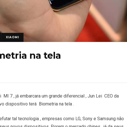
XIAOMI
metria na tela
 MI 7 , já embarcara um grande diferencial , Jun Lei CEO da
 dispositivo terá Biometria na tela .
refutar tal tecnologia , empresas como LG, Sony e Samsung não
 seus novos dispositivos .Porem o mercado chines , já da seus