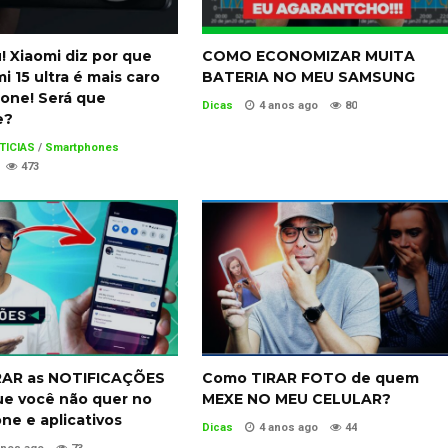
 Xiaomi diz por que
COMO ECONOMIZAR MUITA
i 15 ultra é mais caro
BATERIA NO MEU SAMSUNG
hone! Será que
Dicas
4 anos ago
80
e?
TICIAS
/
Smartphones
473
RAR as NOTIFICAÇÕES
Como TIRAR FOTO de quem
ue você não quer no
MEXE NO MEU CELULAR?
ne e aplicativos
Dicas
4 anos ago
44