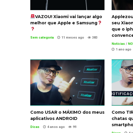
VAZOU! Xiaomi vai lançar algo
Applezou!
melhor que Apple e Samsung
seu Xiaom
que o ip
convenc
Sem categoria
11 meses ago
383
Notícias
/
NO
1 ano ago
Como USAR o MÁXIMO dos meus
Como TI
aplicativos ANDROID
chatas q
smartpho
Dicas
4 anos ago
99