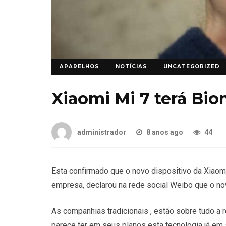
APARELHOS
NOTÍCIAS
UNCATEGORIZED
Xiaomi Mi 7 terá Bio
administrador
8 anos ago
44
Esta confirmado que o novo dispositivo da Xiaomi
empresa, declarou na rede social Weibo que o novo
As companhias tradicionais , estão sobre tudo a 
parece ter em seus planos esta tecnologia já em