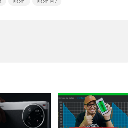
a
Xiaomi
Xiaomi Mi7