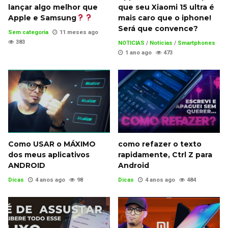
lançar algo melhor que
que seu Xiaomi 15 ultra é
Apple e Samsung
mais caro que o iphone!
Será que convence?
Sem categoria
11 meses ago
383
NOTICIAS
/
Notícias
/
Smartphones
1 ano ago
473
Como USAR o MÁXIMO
como refazer o texto
dos meus aplicativos
rapidamente, Ctrl Z para
ANDROID
Android
Dicas
4 anos ago
98
Dicas
4 anos ago
484