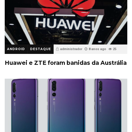
ANDROID
DESTAQUE
administrador
8 anos ago
25
Huawei e ZTE foram banidas da Austrália