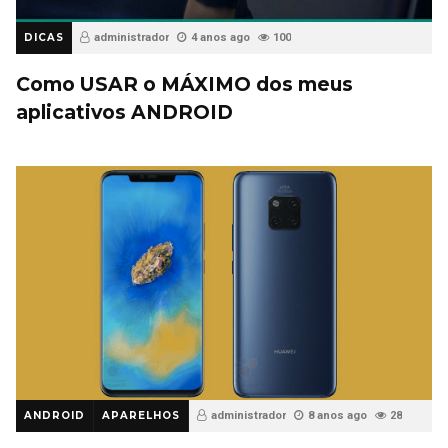
DICAS
administrador
4 anos ago
100
Como USAR o MÁXIMO dos meus
aplicativos ANDROID
ANDROID
APARELHOS
administrador
8 anos ago
28