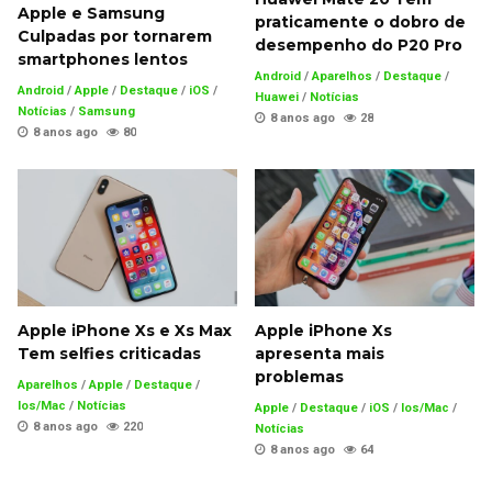
Apple e Samsung
praticamente o dobro de
Culpadas por tornarem
desempenho do P20 Pro
smartphones lentos
Android
/
Aparelhos
/
Destaque
/
Android
/
Apple
/
Destaque
/
iOS
/
Huawei
/
Notícias
Notícias
/
Samsung
8 anos ago
28
8 anos ago
80
Apple iPhone Xs e Xs Max
Apple iPhone Xs
Tem selfies criticadas
apresenta mais
problemas
Aparelhos
/
Apple
/
Destaque
/
Ios/Mac
/
Notícias
Apple
/
Destaque
/
iOS
/
Ios/Mac
/
8 anos ago
220
Notícias
8 anos ago
64