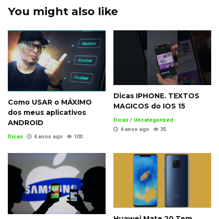
You might also like
Dicas IPHONE. TEXTOS
Como USAR o MÁXIMO
MAGICOS do IOS 15
dos meus aplicativos
Dicas
/
Uncategorized
ANDROID
4 anos ago
35
Dicas
4 anos ago
100
Huawei Mate 20 Tem