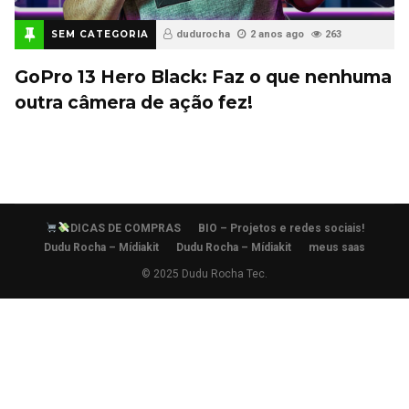
SEM CATEGORIA
dudurocha
2 anos ago
263
GoPro 13 Hero Black: Faz o que nenhuma
outra câmera de ação fez!
DICAS DE COMPRAS
BIO – Projetos e redes sociais!
Dudu Rocha – Mídiakit
Dudu Rocha – Mídiakit
meus saas
© 2025 Dudu Rocha Tec.