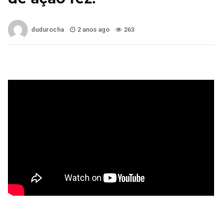
dudurocha
2 anos ago
263