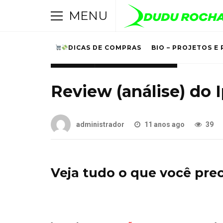
MENU
DICAS DE COMPRAS
BIO – PROJETOS E 
IOS/MAC
UNBOXING E REVIEW
Review (análise) do 
administrador
11 anos ago
39
Veja tudo o que você prec