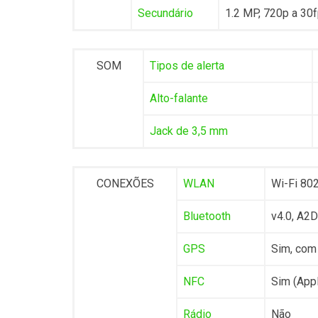
Secundário
1.2 MP, 720p a 30f
SOM
Tipos de alerta
Alto-falante
Jack de 3,5 mm
CONEXÕES
WLAN
Wi-Fi 802
Bluetooth
v4.0, A2D
GPS
Sim, co
NFC
Sim (App
Rádio
Não