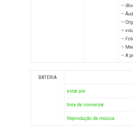
– iBo
– Áud
– Org
– vis
– Fot
– Mem
– A p
BATERIA
estar por
hora de conversar
Reprodução de música