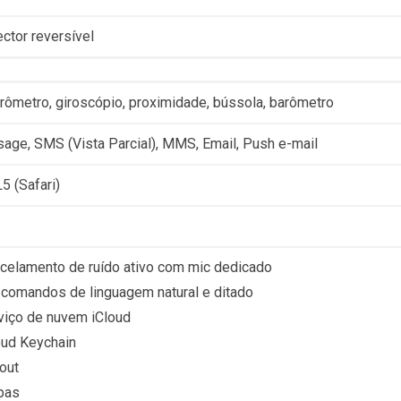
ector reversível
rômetro, giroscópio, proximidade, bússola, barômetro
age, SMS (Vista Parcial), MMS, Email, Push e-mail
 (Safari)
celamento de ruído ativo com mic dedicado
i comandos de linguagem natural e ditado
viço de nuvem iCloud
oud Keychain
out
pas