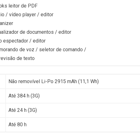
oks leitor de PDF
io / vídeo player / editor
anizer
ualizador de documentos / editor
o espectador / editor
orando de voz / seletor de comando /
revisão de texto
Não removível Li-Po 2915 mAh (11,1 Wh)
Até 384 h (3G)
Até 24 h (3G)
Até 80 h