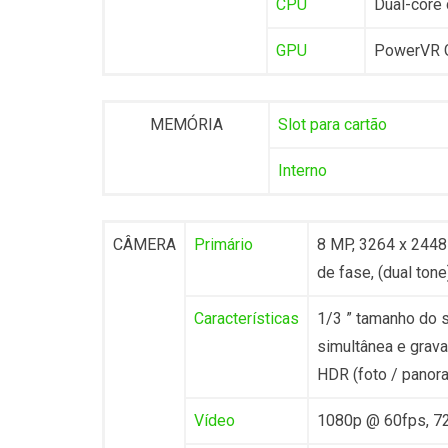
CPU
Dual-core
GPU
PowerVR G
MEMÓRIA
Slot para cartão
Interno
CÂMERA
Primário
8 MP, 3264 x 2448 
de fase, (dual tone
Características
1/3 ” tamanho do s
simultânea e grava
HDR (foto / panor
Vídeo
1080p @ 60fps, 72