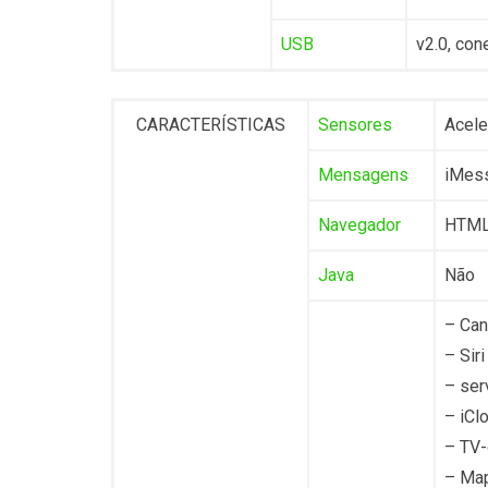
USB
v2.0, con
CARACTERÍSTICAS
Sensores
Acele
Mensagens
iMess
Navegador
HTML5
Java
Não
– Can
– Sir
– ser
– iCl
– TV-
– Ma