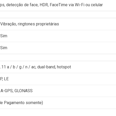
ps, detecção de face, HDR, FaceTime via Wi-Fi ou celular
Vibração, ringtones proprietárias
Sim
Sim
.11 a / b / g / n / ac, dual-band, hotspot
P, LE
m A-GPS, GLONASS
le Pagamento somente)