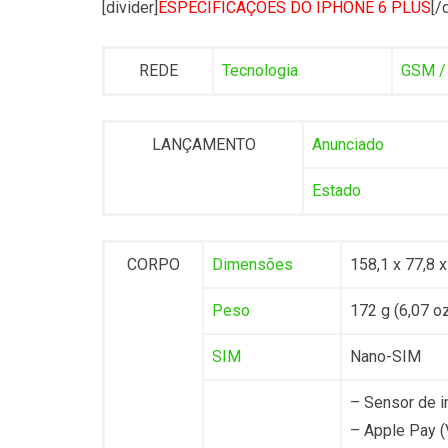
[divider]
ESPECIFICAÇÕES DO IPHONE 6 PLUS
[/
REDE
Tecnologia
GSM /
LANÇAMENTO
Anunciado
Estado
CORPO
Dimensões
158,1 x 77,8 x
Peso
172 g (6,07 o
SIM
Nano-SIM
– Sensor de i
– Apple Pay (