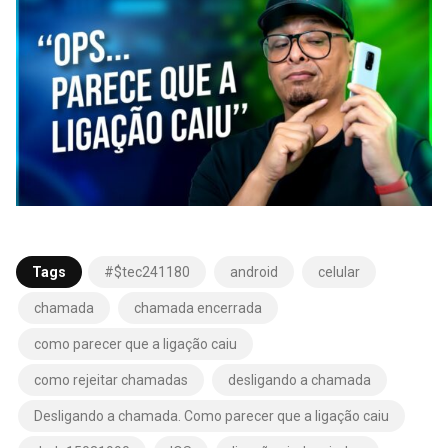
Tags
#$tec241180
android
celular
chamada
chamada encerrada
como parecer que a ligação caiu
como rejeitar chamadas
desligando a chamada
Desligando a chamada. Como parecer que a ligação caiu