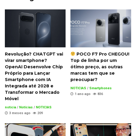
Revolução? CHATGPT vai
POCO F7 Pro CHEGOU!
virar smartphone?
Top de linha por um
OpenAI Desenvolve Chip
ótimo preço, as outras
Próprio para Lançar
marcas tem que se
Smartphone com IA
preocupar?
Integrada até 2028 e
NOTICIAS
/
Smartphones
Transformar o Mercado
1 ano ago
836
Móvel
noticia
/
Notícias
/
NOTICIAS
3 meses ago
209