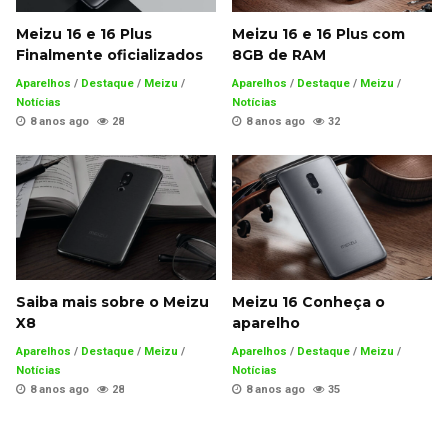
Meizu 16 e 16 Plus
Meizu 16 e 16 Plus com
Finalmente oficializados
8GB de RAM
Aparelhos
/
Destaque
/
Meizu
/
Aparelhos
/
Destaque
/
Meizu
/
Notícias
Notícias
8 anos ago
28
8 anos ago
32
Saiba mais sobre o Meizu
Meizu 16 Conheça o
X8
aparelho
Aparelhos
/
Destaque
/
Meizu
/
Aparelhos
/
Destaque
/
Meizu
/
Notícias
Notícias
8 anos ago
28
8 anos ago
35