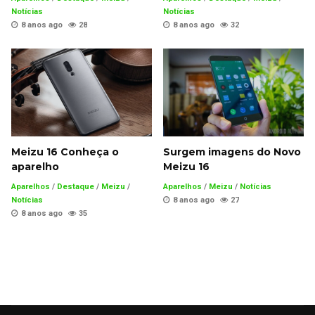
Notícias
Notícias
8 anos ago
28
8 anos ago
32
Meizu 16 Conheça o
Surgem imagens do Novo
aparelho
Meizu 16
Aparelhos
/
Destaque
/
Meizu
/
Aparelhos
/
Meizu
/
Notícias
Notícias
8 anos ago
27
8 anos ago
35