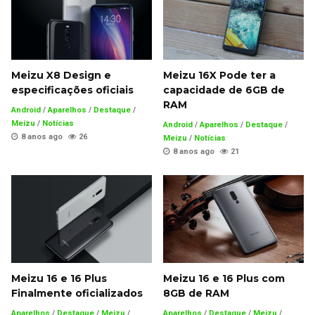
Meizu X8 Design e
Meizu 16X Pode ter a
especificações oficiais
capacidade de 6GB de
RAM
Android
/
Aparelhos
/
Destaque
/
Meizu
/
Notícias
Android
/
Aparelhos
/
Destaque
/
8 anos ago
26
Meizu
/
Notícias
8 anos ago
21
Meizu 16 e 16 Plus
Meizu 16 e 16 Plus com
Finalmente oficializados
8GB de RAM
Aparelhos
/
Destaque
/
Meizu
/
Aparelhos
/
Destaque
/
Meizu
/