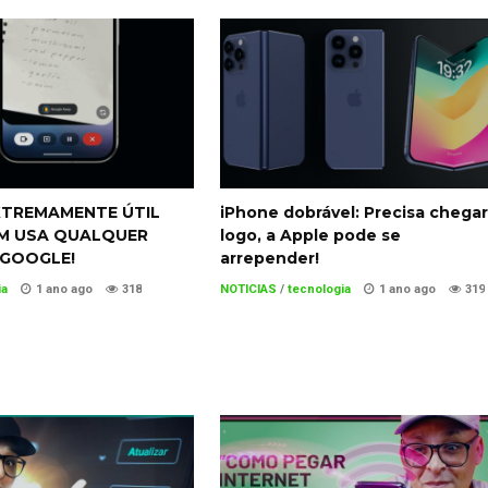
EXTREMAMENTE ÚTIL
iPhone dobrável: Precisa chegar
M USA QUALQUER
logo, a Apple pode se
 GOOGLE!
arrepender!
ia
1 ano ago
318
NOTICIAS
/
tecnologia
1 ano ago
319