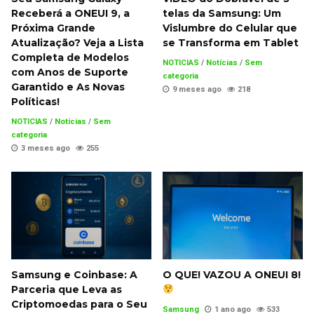
Receberá a ONEUI 9, a
telas da Samsung: Um
Próxima Grande
Vislumbre do Celular que
Atualização? Veja a Lista
se Transforma em Tablet
Completa de Modelos
NOTICIAS
/
Notícias
/
Sem
com Anos de Suporte
categoria
Garantido e As Novas
9 meses ago
218
Políticas!
NOTICIAS
/
Notícias
/
Sem
categoria
3 meses ago
255
Samsung e Coinbase: A
O QUE! VAZOU A ONEUI 8!
Parceria que Leva as
Criptomoedas para o Seu
Samsung
1 ano ago
533