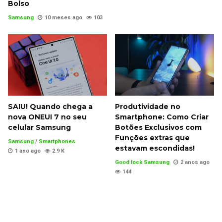
Bolso
Samsung
10 meses ago
103
SAIU! Quando chega a
Produtividade no
nova ONEUI 7 no seu
Smartphone: Como Criar
celular Samsung
Botões Exclusivos com
Funções extras que
Samsung
/
Smartphones
estavam escondidas!
1 ano ago
2.9 K
Good lock Samsung
2 anos ago
144