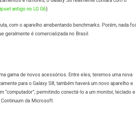
zamentos e rumores, o Galaxy S8 realmente contará com o
ipset antigo no LG G6
).
uta, com o aparelho arrebentando benchmarks. Porém, nada foi
ue geralmente é comercializada no Brasil.
ma gama de novos acessórios. Entre eles, teremos uma nova
icamente para o Galaxy S8, também haverá um novo aparelho e
 “computador”, permitindo conectá-lo a um monitor, teclado e
o Continuum da Microsoft.