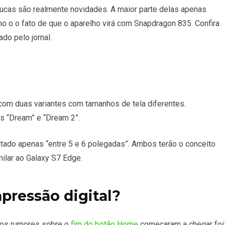
oucas são realmente novidades. A maior parte delas apenas
 o o fato de que o aparelho virá com Snapdragon 835. Confira
do pelo jornal.
com duas variantes com tamanhos de tela diferentes.
s “Dream” e “Dream 2”.
itado apenas “entre 5 e 6 polegadas”. Ambos terão o conceito
milar ao Galaxy S7 Edge.
mpressão digital?
 os rumores sobre o
fim do botão Home
começaram a chegar foi