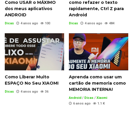
Como USAR o MÁXIMO
como refazer o texto
dos meus aplicativos
rapidamente, Ctrl Z para
ANDROID
Android
Dicas
4 anos ago
100
Dicas
4 anos ago
484
Como Liberar Muito
Aprenda como usar um
ESPAÇO No Seu XIAOMI
cartão de memoria como
MEMORIA INTERNA!
Dicas
4 anos ago
36
Android
/
Dicas
/
Xiaomi
6 anos ago
1.1 K