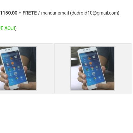
1150,00 + FRETE
/ mandar email (
dudroid10@gmail.com
)
E AQUI
)