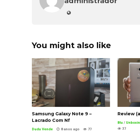
administrador
You might also like
Samsung Galaxy Note 9 –
Review (a
Lacrado Com Nf
Blu
/
Unboxin
37
Dudu Vende
8 anos ago
77