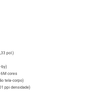
33 pol.)
-by)
 16M cores
ão tela-corpo)
401 ppi densidade)