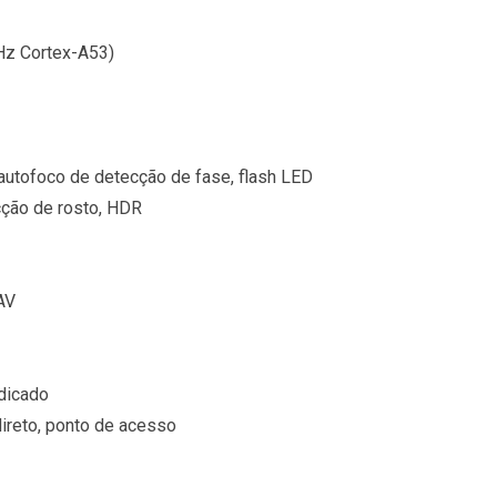
Hz Cortex-A53)
 autofoco de detecção de fase, flash LED
cção de rosto, HDR
AV
dicado
ireto, ponto de acesso