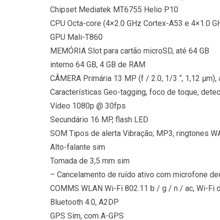
Chipset Mediatek MT6755 Helio P10
CPU Octa-core (4×2.0 GHz Cortex-A53 e 4×1.0 G
GPU Mali-T860
MEMÓRIA Slot para cartão microSD, até 64 GB
interno 64 GB, 4 GB de RAM
CÂMERA Primária 13 MP (f / 2.0, 1/3 “, 1,12 µm),
Características Geo-tagging, foco de toque, dete
Vídeo 1080p @ 30fps
Secundário 16 MP, flash LED
SOM Tipos de alerta Vibração; MP3, ringtones W
Alto-falante sim
Tomada de 3,5 mm sim
– Cancelamento de ruído ativo com microfone de
COMMS WLAN Wi-Fi 802.11 b / g / n / ac, Wi-Fi d
Bluetooth 4.0, A2DP
GPS Sim, com A-GPS