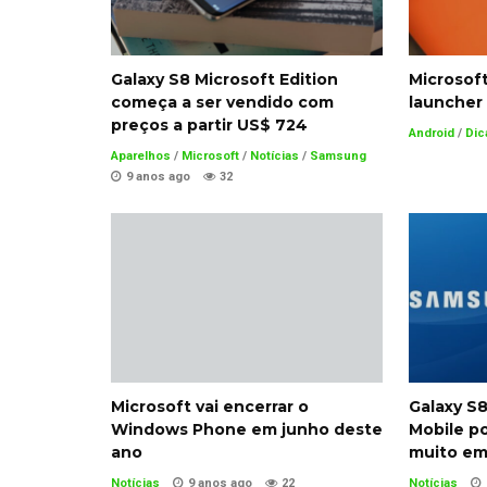
Galaxy S8 Microsoft Edition
Microsof
começa a ser vendido com
launcher 
preços a partir US$ 724
Android
/
Dic
Aparelhos
/
Microsoft
/
Notícias
/
Samsung
9 anos ago
32
Galaxy S
Microsoft vai encerrar o
Mobile p
Windows Phone em junho deste
muito em
ano
Notícias
Notícias
9 anos ago
22