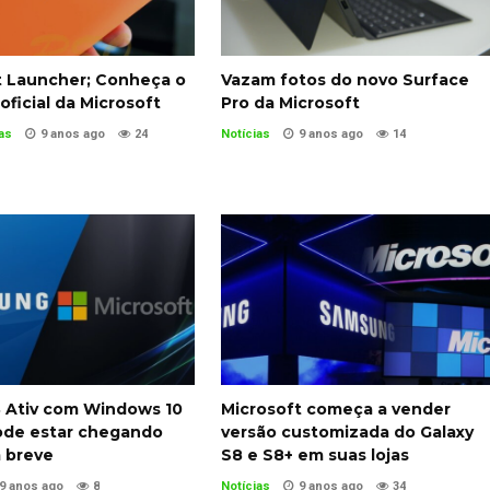
t Launcher; Conheça o
Vazam fotos do novo Surface
oficial da Microsoft
Pro da Microsoft
as
9 anos ago
24
Notícias
9 anos ago
14
8 Ativ com Windows 10
Microsoft começa a vender
ode estar chegando
versão customizada do Galaxy
 breve
S8 e S8+ em suas lojas
9 anos ago
8
Notícias
9 anos ago
34