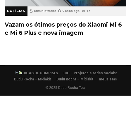
NOTÍCIAS
administrador
9 anos ago
17
Vazam os ótimos preços do Xiaomi Mi 6
e Mi 6 Plus e nova imagem
DICAS DE COMPRAS
BIO – Projetos e redes sociais!
Dudu Rocha – Mídiakit
Dudu Rocha – Mídiakit
meus saas
© 2025 Dudu Rocha Tec.