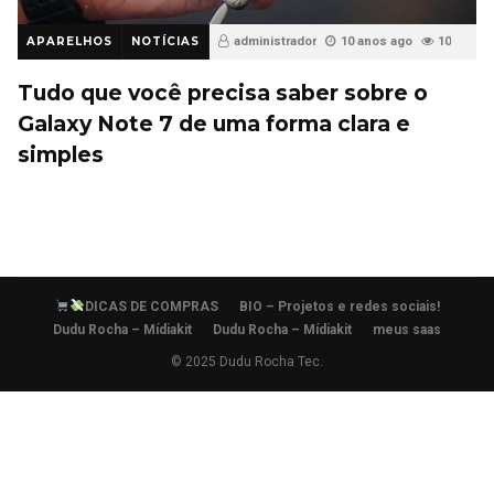
APARELHOS
NOTÍCIAS
administrador
10 anos ago
10
Tudo que você precisa saber sobre o
Galaxy Note 7 de uma forma clara e
simples
DICAS DE COMPRAS
BIO – Projetos e redes sociais!
Dudu Rocha – Mídiakit
Dudu Rocha – Mídiakit
meus saas
© 2025 Dudu Rocha Tec.