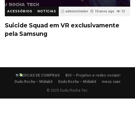
ACESSÓRIOS
NOTÍCIAS
administrador
10 anos ago
12
Suicide Squad em VR exclusivamente
pela Samsung
DICAS DE COMPRAS
BIO – Projetos e redes sociais!
Dudu Rocha – Mídiakit
Dudu Rocha – Mídiakit
meus saas
© 2025 Dudu Rocha Tec.