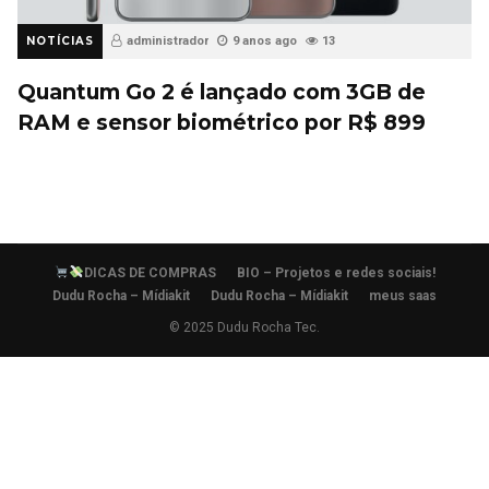
NOTÍCIAS
administrador
9 anos ago
13
Quantum Go 2 é lançado com 3GB de
RAM e sensor biométrico por R$ 899
DICAS DE COMPRAS
BIO – Projetos e redes sociais!
Dudu Rocha – Mídiakit
Dudu Rocha – Mídiakit
meus saas
© 2025 Dudu Rocha Tec.