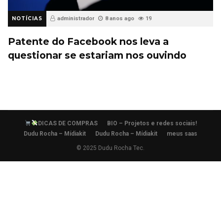
NOTÍCIAS
administrador
8 anos ago
19
Patente do Facebook nos leva a
questionar se estariam nos ouvindo
DICAS DE COMPRAS
BIO – Projetos e redes sociais!
Dudu Rocha – Mídiakit
Dudu Rocha – Mídiakit
meus saas
© 2025 Dudu Rocha Tec.