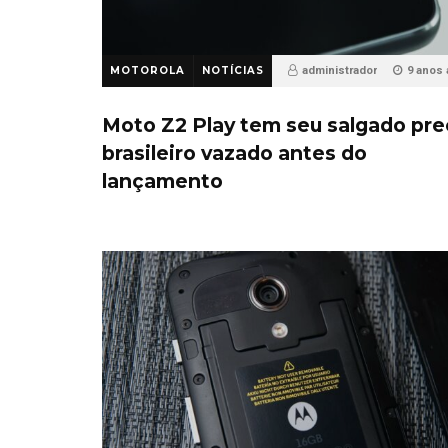
MOTOROLA
NOTÍCIAS
administrador
9 anos
20
Moto Z2 Play tem seu salgado pr
brasileiro vazado antes do
lançamento