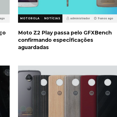
 ago
MOTOROLA
NOTÍCIAS
administrador
9 anos ago
17
eço
Moto Z2 Play passa pelo GFXBench
confirmando especificações
aguardadas