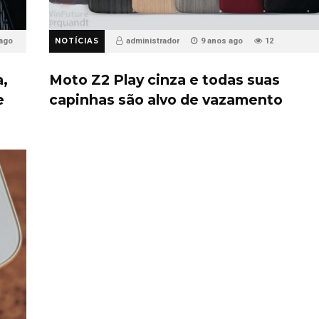
 ago
NOTÍCIAS
administrador
9 anos ago
12
a,
Moto Z2 Play cinza e todas suas
e
capinhas são alvo de vazamento