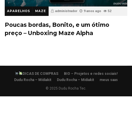
APARELHOS
MAZE
administrador
9 anos ago
52
Poucas bordas, Bonito, e um ótimo
preço – Unboxing Maze Alpha
DICAS DE COMPRAS
BIO – Projetos e redes sociais!
Dudu Rocha – Mídiakit
Dudu Rocha – Mídiakit
meus saas
© 2025 Dudu Rocha Tec.