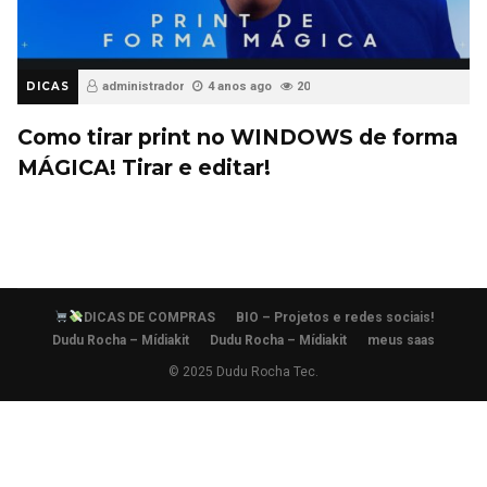
DICAS
administrador
4 anos ago
20
Como tirar print no WINDOWS de forma
MÁGICA! Tirar e editar!
DICAS DE COMPRAS
BIO – Projetos e redes sociais!
Dudu Rocha – Mídiakit
Dudu Rocha – Mídiakit
meus saas
© 2025 Dudu Rocha Tec.