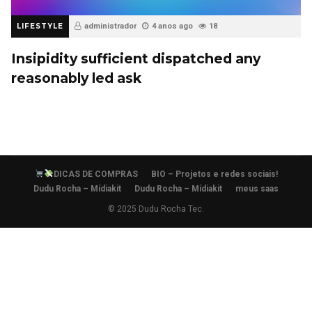
LIFESTYLE
administrador
4 anos ago
18
Insipidity sufficient dispatched any
reasonably led ask
DICAS DE COMPRAS
BIO – Projetos e redes sociais!
Dudu Rocha – Mídiakit
Dudu Rocha – Mídiakit
meus saas
© 2025 Dudu Rocha Tec.