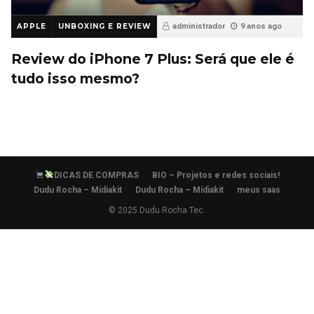
APPLE
UNBOXING E REVIEW
administrador
9 anos ago
26
Review do iPhone 7 Plus: Será que ele é
tudo isso mesmo?
DICAS DE COMPRAS
BIO – Projetos e redes sociais!
Dudu Rocha – Mídiakit
Dudu Rocha – Mídiakit
meus saas
© 2025 Dudu Rocha Tec.