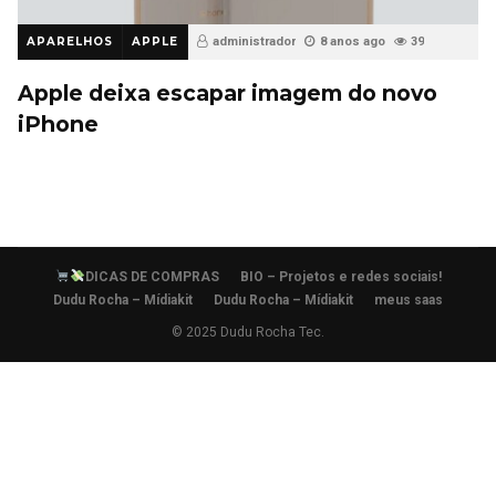
APARELHOS
APPLE
administrador
8 anos ago
39
Apple deixa escapar imagem do novo
iPhone
DICAS DE COMPRAS
BIO – Projetos e redes sociais!
Dudu Rocha – Mídiakit
Dudu Rocha – Mídiakit
meus saas
© 2025 Dudu Rocha Tec.