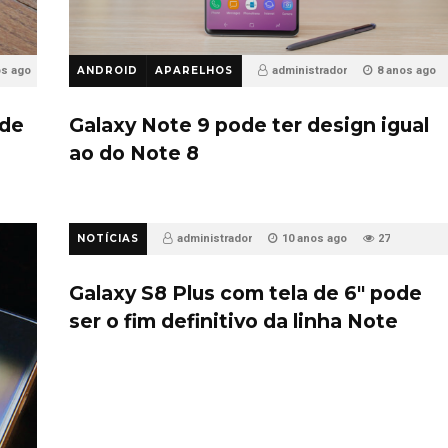
os ago
ANDROID
APARELHOS
administrador
8 anos ago
30
ode
Galaxy Note 9 pode ter design igual
ao do Note 8
NOTÍCIAS
administrador
10 anos ago
27
Galaxy S8 Plus com tela de 6″ pode
ser o fim definitivo da linha Note