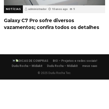
NOTÍCIAS
administrador
10 anos ago
9
Galaxy C7 Pro sofre diversos
vazamentos; confira todos os detalhes
DICAS DE COMPRAS
BIO – Projetos e redes sociais!
Dudu Rocha – Mídiakit
Dudu Rocha – Mídiakit
meus saas
© 2025 Dudu Rocha Tec.