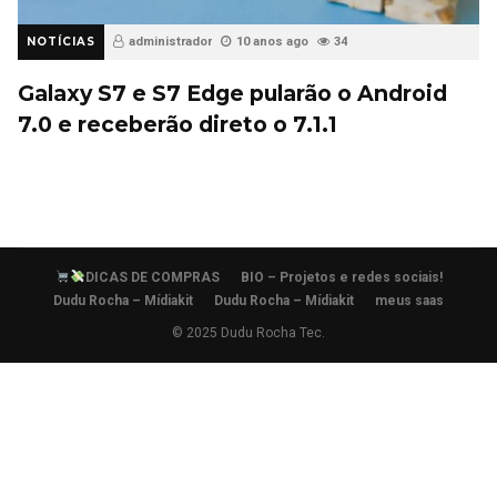
NOTÍCIAS
administrador
10 anos ago
34
Galaxy S7 e S7 Edge pularão o Android
7.0 e receberão direto o 7.1.1
DICAS DE COMPRAS
BIO – Projetos e redes sociais!
Dudu Rocha – Mídiakit
Dudu Rocha – Mídiakit
meus saas
© 2025 Dudu Rocha Tec.