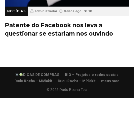
NOTÍCIAS
administrador
8 anos ago
18
Patente do Facebook nos leva a
questionar se estariam nos ouvindo
DICAS DE COMPRAS
BIO – Projetos e redes sociais!
Dudu Rocha – Mídiakit
Dudu Rocha – Mídiakit
meus saas
© 2025 Dudu Rocha Tec.