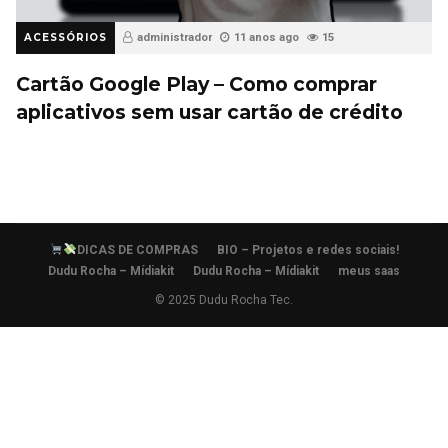
ACESSÓRIOS
administrador
11 anos ago
15
Cartão Google Play – Como comprar
aplicativos sem usar cartão de crédito
DICAS DE COMPRAS
BIO – Projetos e redes sociais!
Dudu Rocha – Mídiakit
Dudu Rocha – Mídiakit
meus saas
© 2025 Dudu Rocha Tec.