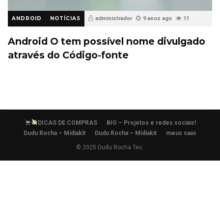
ANDROID
NOTÍCIAS
administrador
9 anos ago
11
Android O tem possível nome divulgado
através do Código-fonte
DICAS DE COMPRAS
BIO – Projetos e redes sociais!
Dudu Rocha – Mídiakit
Dudu Rocha – Mídiakit
meus saas
© 2025 Dudu Rocha Tec.