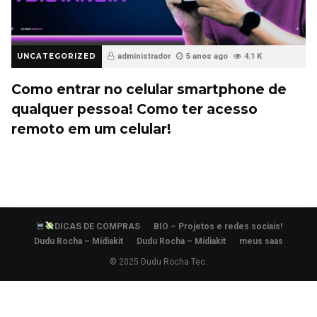
UNCATEGORIZED
administrador
5 anos ago
4.1 K
Como entrar no celular smartphone de
qualquer pessoa! Como ter acesso
remoto em um celular!
DICAS DE COMPRAS
BIO – Projetos e redes sociais!
Dudu Rocha – Mídiakit
Dudu Rocha – Mídiakit
meus saas
© 2025 Dudu Rocha Tec.