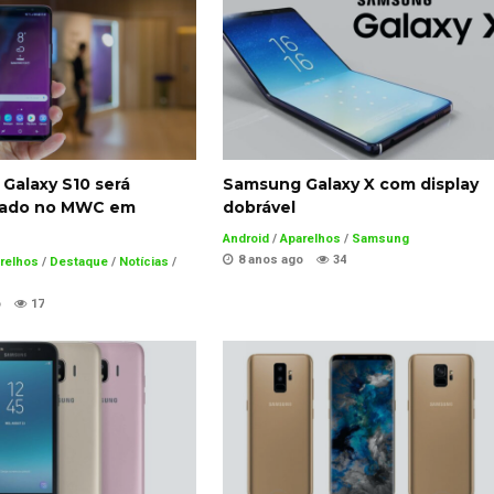
Galaxy S10 será
Samsung Galaxy X com display
tado no MWC em
dobrável
Android
/
Aparelhos
/
Samsung
8 anos ago
34
relhos
/
Destaque
/
Notícias
/
o
17