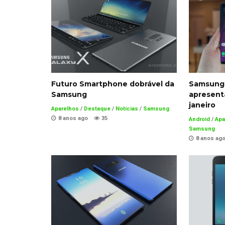
Futuro Smartphone dobrável da
Samsung 
Samsung
apresen
janeiro
Aparelhos
/
Destaque
/
Notícias
/
Samsung
8 anos ago
35
Android
/
Apa
Samsung
8 anos ag