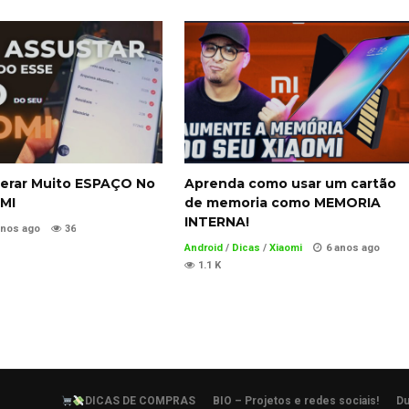
erar Muito ESPAÇO No
Aprenda como usar um cartão
MI
de memoria como MEMORIA
INTERNA!
anos ago
36
Android
/
Dicas
/
Xiaomi
6 anos ago
1.1 K
DICAS DE COMPRAS
BIO – Projetos e redes sociais!
Du