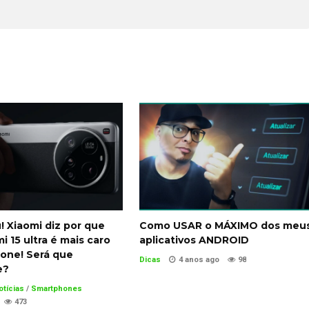
 Xiaomi diz por que
Como USAR o MÁXIMO dos meu
i 15 ultra é mais caro
aplicativos ANDROID
hone! Será que
Dicas
4 anos ago
98
e?
otícias
/
Smartphones
473