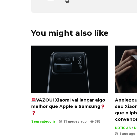
You might also like
VAZOU! Xiaomi vai lançar algo
Applezou!
melhor que Apple e Samsung
seu Xiaom
que o ip
convenc
Sem categoria
11 meses ago
383
NOTICIAS
/
N
1 ano ago