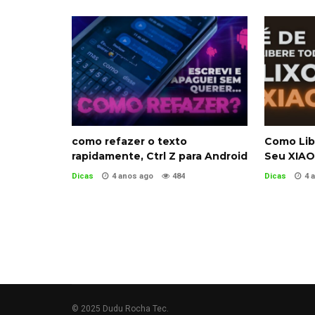
como refazer o texto
Como Lib
rapidamente, Ctrl Z para Android
Seu XIAO
Dicas
4 anos ago
484
Dicas
4 
© 2025 Dudu Rocha Tec.