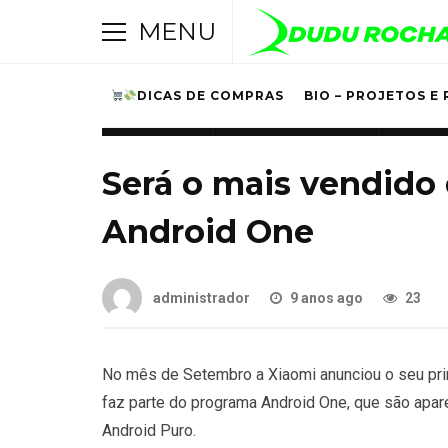
MENU
DICAS DE COMPRAS
BIO – PROJETOS E 
APARELHOS
UNBOXING E REVIEW
XIAOMI
Será o mais vendido
Android One
administrador
9 anos ago
23
No mês de Setembro a Xiaomi anunciou o seu pri
faz parte do programa Android One, que são ap
Android Puro.