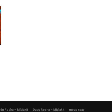
du Rocha – Mídiakit
Dudu Rocha – Mídiakit
meus saas