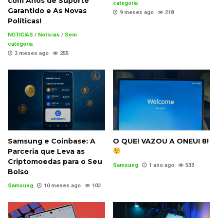
com Anos de Suporte
categoria
Garantido e As Novas
9 meses ago
218
Políticas!
NOTICIAS
/
Notícias
/
Sem
categoria
3 meses ago
255
Samsung e Coinbase: A
O QUE! VAZOU A ONEUI 8!
Parceria que Leva as
Criptomoedas para o Seu
Samsung
1 ano ago
533
Bolso
Samsung
10 meses ago
103