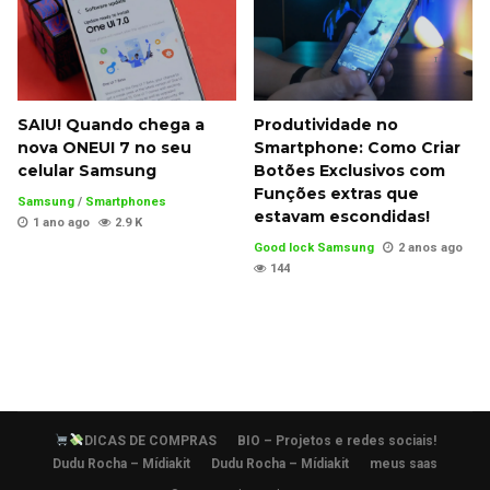
SAIU! Quando chega a
Produtividade no
nova ONEUI 7 no seu
Smartphone: Como Criar
celular Samsung
Botões Exclusivos com
Funções extras que
Samsung
/
Smartphones
estavam escondidas!
1 ano ago
2.9 K
Good lock Samsung
2 anos ago
144
DICAS DE COMPRAS
BIO – Projetos e redes sociais!
Dudu Rocha – Mídiakit
Dudu Rocha – Mídiakit
meus saas