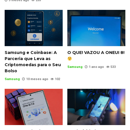
3 meses ago
255
Samsung e Coinbase: A
O QUE! VAZOU A ONEUI 8!
Parceria que Leva as
Criptomoedas para o Seu
Samsung
1 ano ago
533
Bolso
Samsung
10 meses ago
102