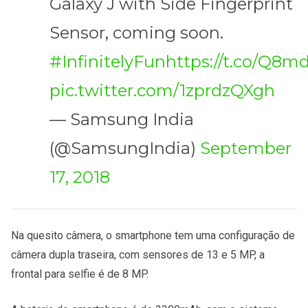
Galaxy J with Side Fingerprint
Sensor, coming soon.
#InfinitelyFun
https://t.co/Q8
pic.twitter.com/1zprdzQXgh
— Samsung India
(@SamsungIndia)
September
17, 2018
Na quesito câmera, o smartphone tem uma configuração de
câmera dupla traseira, com sensores de 13 e 5 MP, a
frontal para selfie é de 8 MP.