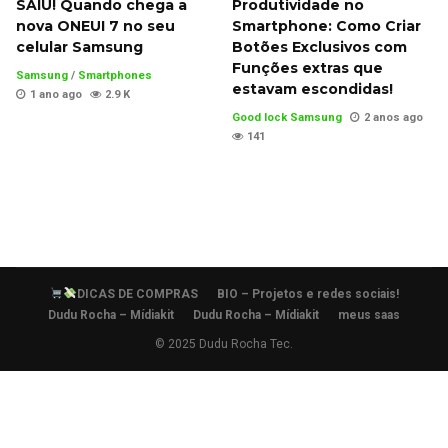
SAIU! Quando chega a
Produtividade no
nova ONEUI 7 no seu
Smartphone: Como Criar
celular Samsung
Botões Exclusivos com
Funções extras que
Samsung
/
Smartphones
estavam escondidas!
1 ano ago
2.9 K
Good lock Samsung
2 anos ago
141
DICAS DE COMPRAS
BIO – Projetos e redes sociais!
Dudu Rocha – Mídiakit
Dudu Rocha – Mídiakit
meus saas
© 2025 Dudu Rocha Tec.