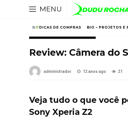
MENU
DICAS DE COMPRAS
BIO – PROJETOS E 
SONY
UNBOXING E REVIEW
Review: Câmera do S
administrador
12 anos ago
21
Veja tudo o que você 
Sony Xperia Z2