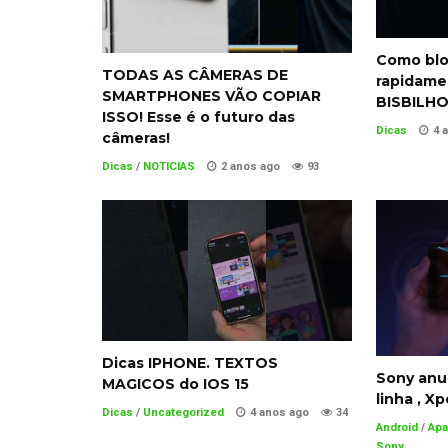
Como blo
TODAS AS CÂMERAS DE
rapidame
SMARTPHONES VÃO COPIAR
BISBILH
ISSO! Esse é o futuro das
Dicas
4 
câmeras!
Dicas
/
NOTICIAS
2 anos ago
93
Dicas IPHONE. TEXTOS
Sony anu
MAGICOS do IOS 15
linha , X
Dicas
/
Uncategorized
4 anos ago
34
Android
/
Apa
Sony