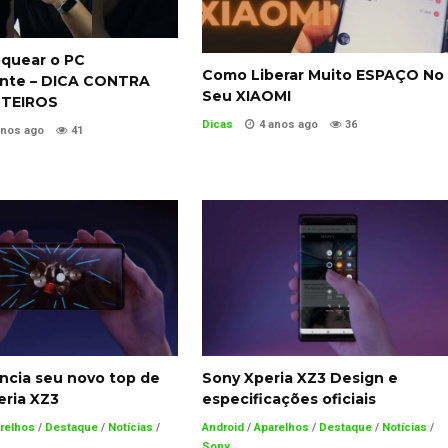
quear o PC
Como Liberar Muito ESPAÇO No
nte – DICA CONTRA
Seu XIAOMI
OTEIROS
Dicas
4 anos ago
36
anos ago
41
ncia seu novo top de
Sony Xperia XZ3 Design e
peria XZ3
especificações oficiais
relhos
/
Destaque
/
Notícias
/
Android
/
Aparelhos
/
Destaque
/
Notícias
/
Sony