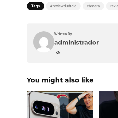
Tags
#reviewdudroid
câmera
revi
Written By
administrador
You might also like