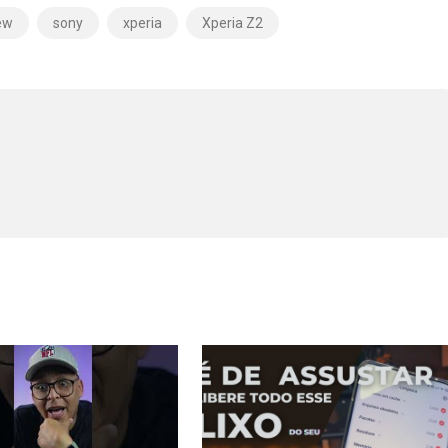
ew
sony
xperia
Xperia Z2