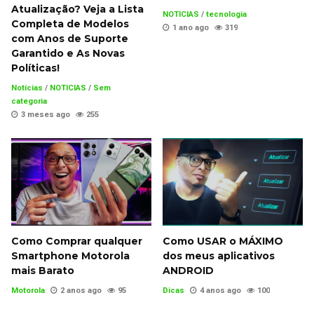
Atualização? Veja a Lista
NOTICIAS
/
tecnologia
Completa de Modelos
1 ano ago
319
com Anos de Suporte
Garantido e As Novas
Políticas!
Notícias
/
NOTICIAS
/
Sem
categoria
3 meses ago
255
Como Comprar qualquer
Como USAR o MÁXIMO
Smartphone Motorola
dos meus aplicativos
mais Barato
ANDROID
Motorola
2 anos ago
95
Dicas
4 anos ago
100