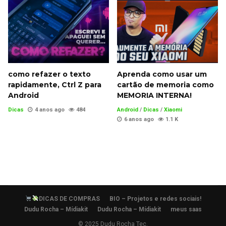
como refazer o texto
Aprenda como usar um
rapidamente, Ctrl Z para
cartão de memoria como
Android
MEMORIA INTERNA!
Dicas
4 anos ago
484
Android
/
Dicas
/
Xiaomi
6 anos ago
1.1 K
DICAS DE COMPRAS
BIO – Projetos e redes sociais!
Dudu Rocha – Mídiakit
Dudu Rocha – Mídiakit
meus saas
© 2025 Dudu Rocha Tec.